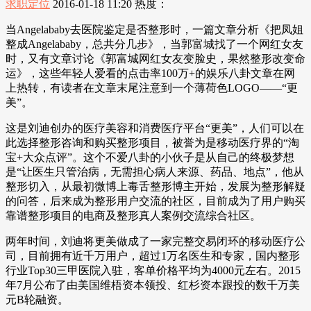
求职定位
2016-01-18 11:20
热度：
当Angelababy去医院鉴定是否整形时，一篇文章分析《把凤姐
整成Angelababy，总共分几步》，当郭富城找了一个网红女友
时，又有文章讨论《郭富城网红女友变脸史，果然整形改变命
运》，这些年轻人爱看的点击率100万+的娱乐八卦文章在网
上热转，有读者在文章末尾注意到一个薄荷色LOGO——“更
美”。
这是刘迪创办的医疗美容和消费医疗平台“更美”，人们可以在
此选择整形咨询和购买整形项目，被誉为是移动医疗界的“淘
宝+大众点评”。这个不爱八卦的小伙子是从自己的终极梦想
是“让医生只管治病，无需担心病人来源、药品、地点”，他从
整形切入，从最初微博上毒舌整形博主开始，发展为整形解疑
的问答，后来成为整形用户交流的社区，目前成为了用户购买
靠谱整形项目的电商及整形真人案例交流综合社区。
两年时间，刘迪将更美做成了一家完整交易闭环的移动医疗公
司，目前拥有近千万用户，超过1万名医生和专家，国内整形
行业Top30三甲医院入驻，客单价格平均为4000元左右。2015
年7月公布了由美国维梧资本领投、红杉资本跟投的数千万美
元B轮融资。