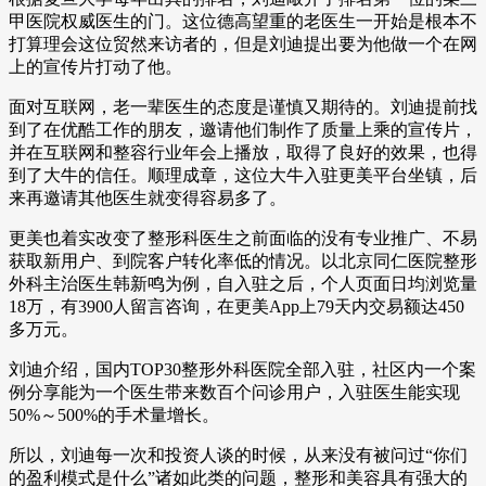
甲医院权威医生的门。这位德高望重的老医生一开始是根本不
打算理会这位贸然来访者的，但是刘迪提出要为他做一个在网
上的宣传片打动了他。
面对互联网，老一辈医生的态度是谨慎又期待的。刘迪提前找
到了在优酷工作的朋友，邀请他们制作了质量上乘的宣传片，
并在互联网和整容行业年会上播放，取得了良好的效果，也得
到了大牛的信任。顺理成章，这位大牛入驻更美平台坐镇，后
来再邀请其他医生就变得容易多了。
更美也着实改变了整形科医生之前面临的没有专业推广、不易
获取新用户、到院客户转化率低的情况。以北京同仁医院整形
外科主治医生韩新鸣为例，自入驻之后，个人页面日均浏览量
18万，有3900人留言咨询，在更美App上79天内交易额达450
多万元。
刘迪介绍，国内TOP30整形外科医院全部入驻，社区内一个案
例分享能为一个医生带来数百个问诊用户，入驻医生能实现
50%～500%的手术量增长。
所以，刘迪每一次和投资人谈的时候，从来没有被问过“你们
的盈利模式是什么”诸如此类的问题，整形和美容具有强大的