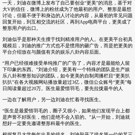
一天，刘迪在微博上发布了自己要创业“更美”的消息，基于对
大V的信任，微博上的粉丝成为了他最初的用户。整形是最想
讨论，但最不便于和身边的人讨论的内容，从最初的常见问题
回复开始，到互相交流的社区，再到App电商平台，更美成了
整形用户的出口。
刘迪似乎是那种天生擅于找到精准用户的人。在更美平台初具
规模后，刘迪的推广方式也不是惯用的砸广告，而是把更美的
平台介绍放在与颜值有关的娱乐八卦内容后面。
“用户已经很难接受单纯推广的广告了，内容才是最能给人留
下印象的东西。”刘迪介绍，更美有一个特殊的团队是生产娱
乐八卦和整形知识的团队，如今更美的自制周播栏目“更美扒
扒扒”在各大视频网站播放量超过3亿，微信公众账号“更美”每
日阅读量超过20万。医生最爱惜羽毛，要先拉拢最牛的人
一边在了解用户，另一边刘迪在忙着寻找医生。
“医生是最爱惜羽毛的，圈子又很小，如果他们发现平台上都
是声誉不好医生，他们是绝不会入驻的。”从一开始，刘迪就
想好一定要先邀请整形科最牛的医生。
根据复旦大学每年出具的排名，刘迪敲开了排名第一位的某三