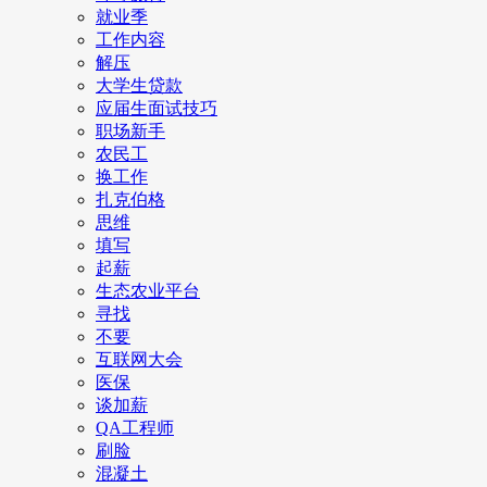
就业季
工作内容
解压
大学生贷款
应届生面试技巧
职场新手
农民工
换工作
扎克伯格
思维
填写
起薪
生态农业平台
寻找
不要
互联网大会
医保
谈加薪
QA工程师
刷脸
混凝土