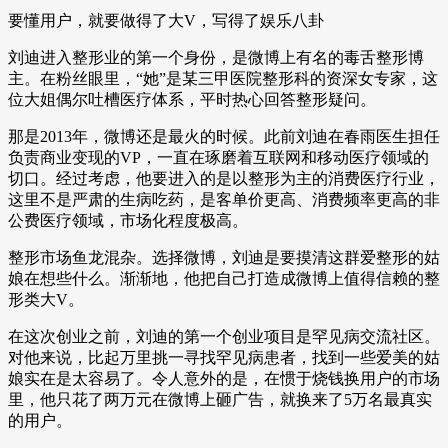
要懂用户，就要做得了大V，写得了娱乐八卦
刘迪进入整形业的第一个身份，是微博上有名的毒舌整形博
主。在粉丝眼里，“她”是某三甲医院整形科的资深女专家，这
位大姐偶尔吐槽医疗体系，平时热心回答整形疑问。
那是2013年，微博还是最火的时候。此前刘迪在春雨医生担任
负责商业变现的VP，一直在琢磨着互联网和移动医疗领域的
切口。经过考虑，他要进入的是以整形为主的消费医疗行业，
这里不是严肃的生病吃药，是客单价更高、消费频率更高的非
公费医疗领域，市场化程度极高。
整形市场鱼龙混杂。选择微博，刘迪是要摸清这群爱整形的姑
娘在想些什么。渐渐地，他把自己打造成微博上值得信赖的整
形类大V。
在这次创业之前，刘迪的第一个创业项目是罕见病交流社区。
对他来说，比起万里挑一寻找罕见病患者，找到一些爱美的姑
娘实在是太容易了。令人意外的是，在惯于烧钱换用户的市场
里，他只花了两万元在微博上砸广告，就换来了5万名最真实
的用户。