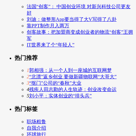
法国“创客”： 中国创业环境 对新兴科技公司更友
好
刘迪：做整形App要当得了大V写得了八卦
靠PPT制作月入两万
创客故事：把加盟商变成创业者的物流“创客”王拥
军
IT世界来了个“年轻人”
热门推荐
1
郭相强：从一个人到一座城的互联网梦
2
“北漂”返乡创业 要做新疆物联网“大哥大”
3
“抠门”公司的“春秋”大业
4
残疾人田志勤的人生轨迹：创业改变命运
5
刘小平：实体创业的“排头兵”
热门标签
职场粗鲁
自我介绍
环球旅行