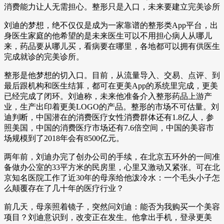
消费能力让人无需担心。整形只是入口，未来要建立完美诊所
刘迪的梦想，绝不仅仅是成为一家靠谱的整形类App平台，出
身医生家庭的他希望的是未来医生可以不用担心病人从哪儿
来，药品要从哪儿买，看病要在哪里，各地都可以拥有供医生
完成就诊的完美诊所。
整形是他梦想的切入口。目前，从流量导入、交易、点评、到
最后跟机构和医生结算，都可在更美App的系统里完成，更美
已经完成了闭环。刘迪称，未来他准备介入整形药品上游产
业，生产出印着更美LOGO的产品。整形的市场不可估量。刘
迪判断，中国潜在的消费医疗女性消费群体还有1.8亿人，参
照美国，中国的消费医疗市场还有7.6倍空间，中国的美容市
场规模到了2018年会有8500亿元。
两年前，刘迪办完了创办公司的手续，在北京五环外的一间准
备做办公室的33平方米的民房里，心里又激动又紧张。可在北
京知名医院工作了近30年的母亲给他泼冷水：一个毛头小子怎
么颠覆存在了几十年的医疗行业？
前几天，母亲照着镜子，突然问刘迪：能否为我购买一个美容
项目？刘迪意识到，改变正在发生。他拿出手机，登录更美