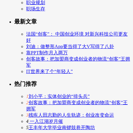
职业规划
职场生存
最新文章
法国“创客”： 中国创业环境 对新兴科技公司更友
好
刘迪：做整形App要当得了大V写得了八卦
靠PPT制作月入两万
创客故事：把加盟商变成创业者的物流“创客”王拥
军
IT世界来了个“年轻人”
热门推荐
1
刘小平：实体创业的“排头兵”
2
创客故事：把加盟商变成创业者的物流“创客”王
拥军
3
残疾人田志勤的人生轨迹：创业改变命运
4
一入江湖岁月催
5
王丰年大学毕业南锣鼓巷开陶坊