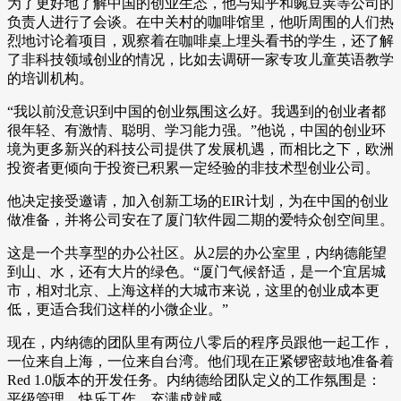
为了更好地了解中国的创业生态，他与知乎和豌豆荚等公司的
负责人进行了会谈。在中关村的咖啡馆里，他听周围的人们热
烈地讨论着项目，观察着在咖啡桌上埋头看书的学生，还了解
了非科技领域创业的情况，比如去调研一家专攻儿童英语教学
的培训机构。
“我以前没意识到中国的创业氛围这么好。我遇到的创业者都
很年轻、有激情、聪明、学习能力强。”他说，中国的创业环
境为更多新兴的科技公司提供了发展机遇，而相比之下，欧洲
投资者更倾向于投资已积累一定经验的非技术型创业公司。
他决定接受邀请，加入创新工场的EIR计划，为在中国的创业
做准备，并将公司安在了厦门软件园二期的爱特众创空间里。
这是一个共享型的办公社区。从2层的办公室里，内纳德能望
到山、水，还有大片的绿色。“厦门气候舒适，是一个宜居城
市，相对北京、上海这样的大城市来说，这里的创业成本更
低，更适合我们这样的小微企业。”
现在，内纳德的团队里有两位八零后的程序员跟他一起工作，
一位来自上海，一位来自台湾。他们现在正紧锣密鼓地准备着
Red 1.0版本的开发任务。内纳德给团队定义的工作氛围是：
平级管理，快乐工作，充满成就感。