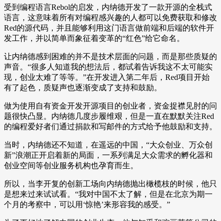
受到编程语言Rebol的启发，内纳德开发了一款开源的全栈式
语言，这意味着所有对编程感兴趣的人都可以免费获取和修改
Red的源代码，并且能够利用这门语言做前端和后端的软件开
发工作，并以简单而象征着变革的“红色”给它命名。
让内纳德感到困难的并不是技术层面的问题，而是那些质疑的
声音。“很多人知道我的想法后，都试着告诉我这不太可能实
现，创业太难了等等。”在开发进入第二年后，Red项目开始
有了起色，质疑声也逐渐变成了支持和鼓励。
做为使用自有资金开发开源项目的创业者，资金捉襟见肘的问
题很快凸显。内纳德几度步履维艰，但是一直在默默关注Red
的编程爱好者们通过捐款和写邮件的方式给予他鼓励和支持。
当时，内纳德还不知道，在遥远的中国，“大众创业、万众创
新”浪潮正开启着新的局面，一系列满足大众需求的孵化器和
创业空间等创业服务机构也孕育而生。
所以，当李开复的创新工场向内纳德抛出橄榄枝的时候，他只
是想来过来试试看。“我对中国不太了解，但是在北京为期一
个月的考察中，可以用‘惊艳’来形容我的感受。”