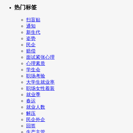
热门标签
扫盲贴
通知
新生代
姿势
民企
赔偿
面试紧张心理
心理素质
学生会
职场考验
大学生就业率
职场女性着装
就业季
春运
就业人数
解压
民企外企
回答
生产主管