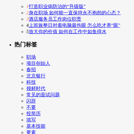
1
打造职业病防治的“升级版”
2
身在职场 如何能一直保持永不抱怨的心态？
3
酒店服务员工作岗位职责
4
上班族整日对着电脑最伤眼 怎么吃才养“眼”
5
放大你的价值 如何在工作中如鱼得水
热门标签
职场
项目创始人
春招
北京银行
科技
领鲜时代
常见的面试问题
闪辞
不要
投简历
填写
基本技能
要素