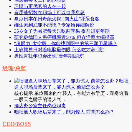
酒店服务员工作岗位职责
习惯与更优秀的人在一起
有哪些招数在职场上可以自我息怒
盘点日本冬日奇葩火锅 “肉火山”吓呆食客
维生素到底能不能吃？专家给你细解说
35岁女子为减肥每天只吃两苹果 提前进更年期
研究称德国人患癌概率近50％ 但存活率大幅提高
“考眼力”太空版：你能找到图中的第三颗卫星吗？
上班族整日对着电脑最伤眼 怎么吃才养“眼”
男性青壮年也会出现“更年期症状”
经理/总监
咄咄
逼人职场后辈来了，能力惊人 前辈怎么办？
核心提示 单位新来的年轻人，有能力有学历，浑身透着
一股天之骄子的逼人气...
酒店办公室主任岗位职责
咄咄逼人职场后辈来了，能力惊人 前辈怎么办？
CEO/BOSS