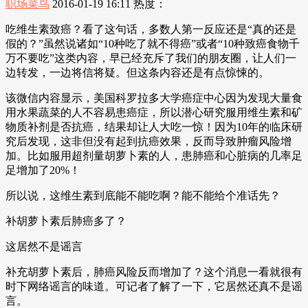
职场菜鸟
2016-01-19 16:11
热度：
吃维生素致癌？看了这句话，多数人第一反应还是“真的还是
假的？”虽然说诸如“10种吃了就不得癌”或者“10种致癌食物千
万不要吃”这类内容，早已经充斥了我们的朋友圈，让人们一
边转发，一边将信将疑。但这条内容还是有点惊悚的。
该微信内容显示，美国科罗拉多大学癌症中心因为发现大量食
用水果蔬菜的人不容易患癌症，所以潜心研究服用维生素和矿
物质补剂是否抗癌，结果却让人大吃一惊！因为10年的临床研
究后发现，这非但没有起到抗癌效果，反而导致肿瘤风险增
加。比如服用超剂量胡萝卜素的人，患肺癌和心脏病的几率足
足增加了20%！
所以说，这维生素到底能不能吃啊？能不能给个准话先？
补胡萝卜素后肺癌多了？
这居然不是谣言
补充胡萝卜素后，肺癌风险反而增加了？这个消息一看就很有
时下网络谣言的味道。可记者了解了一下，它居然还真不是谣
言。