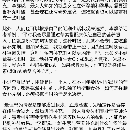
充。李群说，最为人熟知的就是女性在怀孕前和孕早期需要适
当补充叶酸，甚至现在还有研究建议，连准爸爸也可以提前补
充一些叶酸。
此外，人们也可以根据自己的近期生活状况来选择。李群给记
者举例，“平时我会尽量通过荤素搭配来保证自己的营养摄
入，也就是所谓的均衡饮食，这种时候，我就不会专门去吃膳
食补充剂。但如果出差，我就会带上一些，因为出差时饮食往
往容易失控，这种时候有补充剂可以更均衡一些。比如吃不到
蔬菜水果时，就主动补充点维生素C；如果总是熬夜、休息不
好，就选择一些维生素B族。如果感冒发热，也可以选择维生
素C和B族的复合补充剂。”
不过李群提醒，即便是同一个人，在不同年龄段可能出现的营
养问题，都是截然不同的，所以除了均衡膳食外，如何选择膳
食补充剂，必须根据当时的情况来决定。
“最理想的情况是能够通过尿液、血液检查，先确定你是否存
在维生素缺乏，然后进行补充。一般人群要先和专业营养师沟
通，患者可能需要专科医生和营养医生双方的帮助，才能真的
起到补益效果。”李群说。“维生素与营养补充剂什么时候吃最
好？”你最近或许曾经见过这样一张图表，其中罗列了各类补