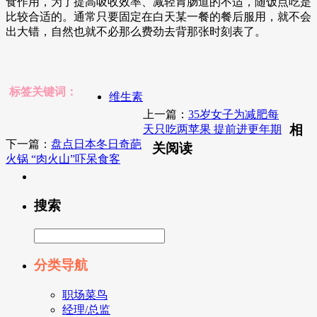
食作用，为了提高吸收效率、减轻胃肠道的不适，随饭点吃是
比较合适的。通常只要固定在白天某一餐的餐后服用，就不会
出大错，自然也就不必那么费劲去背那张时刻表了。
标签关键词：
维生素
上一篇：
35岁女子为减肥每
相
天只吃两苹果 提前进更年期
下一篇：
盘点日本冬日奇葩
关阅读
火锅 “肉火山”吓呆食客
搜索
分类导航
职场菜鸟
经理/总监