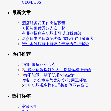
CEO/BOSS
最新文章
酒店服务员工作岗位职责
习惯与更优秀的人在一起
有哪些招数在职场上可以自我息怒
盘点日本冬日奇葩火锅 “肉火山”吓呆食客
维生素到底能不能吃？专家给你细解说
热门推荐
1
如何锻炼职业心态
2
听说比你混得好的人，都是这样上班的
3
你不能做一辈子职场“小姑娘”
4
别让“办公室空气太差”污染用工环境
5
青年职场观多样化 理想职位不在高低
热门标签
家政公司