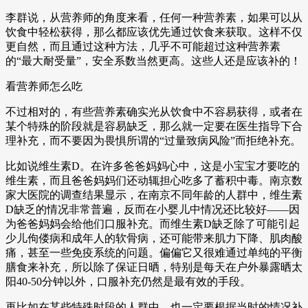
李群说，从营养师的角度来看，任何一种营养素，如果可以从
饮食中轻松获得，那么都应该优先通过饮食来获取。这样不仅
更自然，而且通过这种方法，几乎不可能超过这种营养素
的“最大耐受量”，安全系数当然更高。这些人还是应该补的！
看营养师怎么吃
不过相对的，有些营养素确实光从饮食中不容易获得，或者在
某个特殊的阶段就是容易缺乏，那么就一定要在医生指导下合
理补充，而不要因为畏惧所谓的“过量致病风险”而拒绝补充。
比如说维生素D。在许多爸爸妈妈心中，这是小宝宝才要吃的
维生素，而且爸爸妈妈们还动辄担心吃多了蓄积中毒。南京数
家大医院的调查结果显示，在南京不同年龄的人群中，维生素
D缺乏的情况非常普遍，反而在小婴儿中情况还比较好——因
为爸爸妈妈会给他们口服补充。而维生素D缺乏除了可能引起
少儿佝偻病和成年人的软骨病，还可能带来肌力下降、肌肉酸
痛，甚至一些免疫系统的问题。偏偏它又很难通过单纯的平衡
膳食来补充，所以除了保证日晒，特别是每天在户外暴露晒太
阳40-50分钟以外，口服补充仍然是最有效的手段。
再比如在某些特殊时段的人群中，也一定要根据当时的情况补