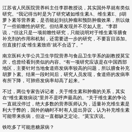
江苏省人民医院营养科主任李群教授说，其实国外早就有类似
研究。“我记得当时是为了研究诸如维生素A、维生素E、β胡
萝卜素等营养素，是否能起到抗肿瘤和预防肿瘤效果，所以做
了一些前瞻性的研究。但结果发现并不尽如人意。”李群
说，“但这只是一项前瞻性研究，只能说明对于维生素等膳食
补充剂的作用和机制，还需要进一步的研究，不要盲目添加。
但直接打成‘维生素致癌’就不合适了。”
南京医科大学公共卫生学院营养与食品卫生学系的副教授莫宝
庆，也曾经看到类似的内容。“有一项研究应该是在中国西部
地区，主要针对当地食道癌发病率较高的问题，所以膳食补充
胡萝卜素。结果一段时间后，研究人员发现，食道癌的发病率
有所下降，可肺癌发病率却高了起来。”
不过，两位专家告诉记者，关于维生素和肿瘤的关系，其实
在“维生素致病说”里并不是呼声最高的。“关于维生素的争论
一直就没停过，绝大多数的营养医师认为，适量补充维生素是
利大于弊的，国外的确时不时有人提出异议，认为补充维生素
可能带来疾病，但这一直都缺乏定论。”莫宝庆说。
铁吃多了可能患糖尿病？