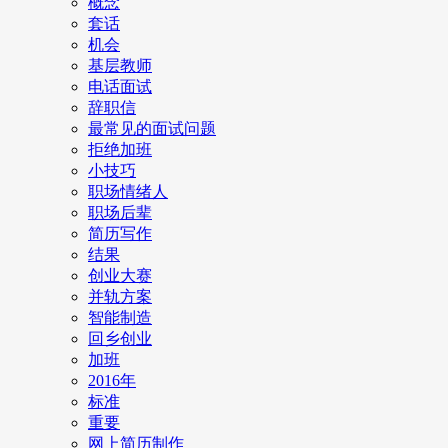
概念
套话
机会
基层教师
电话面试
辞职信
最常见的面试问题
拒绝加班
小技巧
职场情绪人
职场后辈
简历写作
结果
创业大赛
并轨方案
智能制造
回乡创业
加班
2016年
标准
重要
网上简历制作