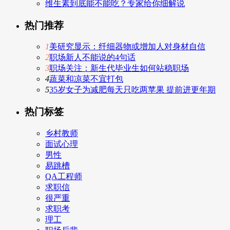
维生素到底能不能吃？专家给你细解说
热门推荐
1
美研究显示：纤细器物或增加人对身材自信
2
职场新人不能说的4句话
3
职场关注：新生代毕业生如何站稳职场
4
蔬菜和凉菜不宜打包
5
35岁女子为减肥每天只吃两苹果 提前进更年期
热门标签
乡村教师
面试心理
男性
易跳槽
QA工程师
求职信
很严重
求职考
理工