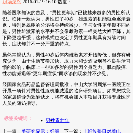
职场菜鸟
2016-01-19 16:10
热度：
随着医学知识的普及，“男性更年期”已被越来越多的男性所认
识。临床一般认为，男性过了40岁，雄激素的机能就会逐渐衰
退，特别是睾酮的分泌将会持续减少。但与女性更年期不同的
是，男性雄激素的水平并不会像雌激素一样突然大幅下降，其
下降更趋平缓，这种模式也决定了男性更年期具有持续时间
长，症状却并不十分严重的特点。
虽然常规认为，男性40岁后体内雄激素才开始降低，但亦有研
究认为，由于生活节奏加快、压力大和饮酒吸烟等不良生活习
惯的影响，临床上一些30多岁的男性因全身乏力、肌肉酸痛、
性功能减退等“更年期症状”而求诊的现象并不少见。
经国家食品药品监督管理局批准，中山大学附属第一医院正在
开展一项针对男性性腺机能减退的临床研究项目。如果您或您
的家属确诊为睾酮缺乏，将有机会加入本项目并获得专业医护
人员的随访指导。
标签关键词：
男性
青壮年
上一篇：
美研究显示：纤细
下一篇：
上班族整日对着电