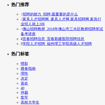
热门推荐
1
招聘的能力_招聘,最重要的是什么
2
家具人才招聘网_家具人才网 家具招聘网 家具行
业招人就上JJR
3
佛山招聘教师_2018年佛山市三水区教师招聘笔试
备考讲座
4
宜春招聘信息_宜春新建医院招聘信息
5
学院人才招聘_福州理工学院高级人才招聘
热门标签
惯影
膳食指南
理性
决定
喜欢
40
仲裁
套牢
高校大学生