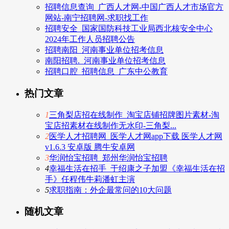
招聘信息查询_广西人才网-中国广西人才市场官方
网站-南宁招聘网-求职找工作
招聘安全_国家国防科技工业局西北核安全中心
2024年工作人员招聘公告
招聘南阳_河南事业单位招考信息
南阳招聘._河南事业单位招考信息
招聘口腔_招聘信息_广东中公教育
热门文章
1
三角梨店招在线制作_淘宝店铺招牌图片素材-淘
宝店招素材在线制作无水印-三角梨...
2
医学人才招聘网_医学人才网app下载 医学人才网
v1.6.3 安卓版 腾牛安卓网
3
华润怡宝招聘_郑州华润怡宝招聘
4
幸福生活在招手_于绍康之子加盟《幸福生活在招
手》任程伟牛莉潘虹主演
5
求职指南：外企最常问的10大问题
随机文章