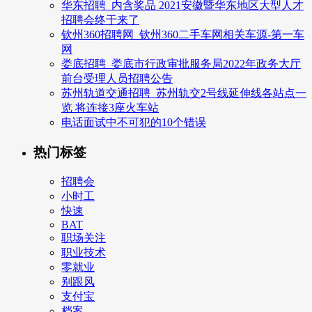
华东招聘_内含奖品 2021安徽暨华东地区大型人才
招聘会终于来了
钦州360招聘网_钦州360二手车网相关车源-第一车
网
娄底招聘_娄底市行政审批服务局2022年政务大厅
前台受理人员招聘公告
苏州轨道交通招聘_苏州轨交2号线延伸线各站点一
览 将连接3座火车站
电话面试中不可犯的10个错误
热门标签
招聘会
小时工
快速
BAT
职场关注
职业技术
零就业
别跟风
支付宝
档案