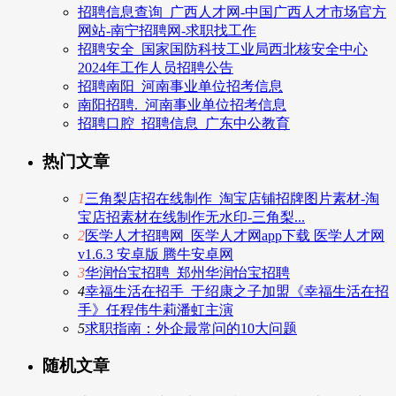
招聘信息查询_广西人才网-中国广西人才市场官方
网站-南宁招聘网-求职找工作
招聘安全_国家国防科技工业局西北核安全中心
2024年工作人员招聘公告
招聘南阳_河南事业单位招考信息
南阳招聘._河南事业单位招考信息
招聘口腔_招聘信息_广东中公教育
热门文章
1
三角梨店招在线制作_淘宝店铺招牌图片素材-淘
宝店招素材在线制作无水印-三角梨...
2
医学人才招聘网_医学人才网app下载 医学人才网
v1.6.3 安卓版 腾牛安卓网
3
华润怡宝招聘_郑州华润怡宝招聘
4
幸福生活在招手_于绍康之子加盟《幸福生活在招
手》任程伟牛莉潘虹主演
5
求职指南：外企最常问的10大问题
随机文章