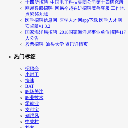
十四所招聘_中国电子科技集团公司第十四研究所
网易客服招聘_网易今起在沪招聘魔兽客服 工作地
点紧邻九城
医学招聘信息网_医学人才网app下载 医学人才网
安卓版v1.3.2
国家海洋局招聘_2018国家海洋局事业单位招聘417
人公告
股票招聘_汕头大学 资讯详情页
热门标签
招聘会
小时工
快速
BAT
职场关注
职业技术
零就业
支付宝
别跟风
中关村
档案