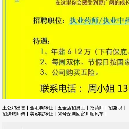
土公鸡出售丨金毛狗转让丨五金店招男工丨招药师丨招兼职丨
招烧烤师傅丨美容院转让丨30号深圳回富川顺风车丨