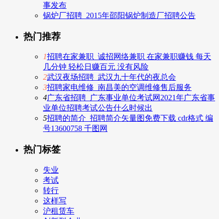
事发布
锅炉厂招聘_2015年邵阳锅炉制造厂招聘公告
热门推荐
1
招聘在家兼职_诚招网络兼职 在家兼职赚钱 每天
几分钟 轻松日赚百元 没有风险
2
武汉夜场招聘_武汉九十年代的夜总会
3
招聘家电维修_南昌美的空调维修售后服务
4
广东省招聘_广东事业单位考试网2021年广东省事
业单位招聘考试公告什么时候出
5
招聘的简介_招聘简介矢量图免费下载 cdr格式 编
号13600758 千图网
热门标签
失业
考试
转行
这样写
沪租赁车