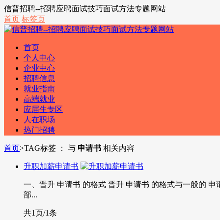
信普招聘--招聘应聘面试技巧面试方法专题网站
首页
标签页
首页
个人中心
企业中心
招聘信息
就业指南
高端就业
应届生专区
人在职场
热门招聘
首页
>
TAG标签 ： 与
申请书
相关内容
升职加薪申请书
一、晋升 申请书 的格式 晋升 申请书 的格式与一般的 
部...
共1页/1条