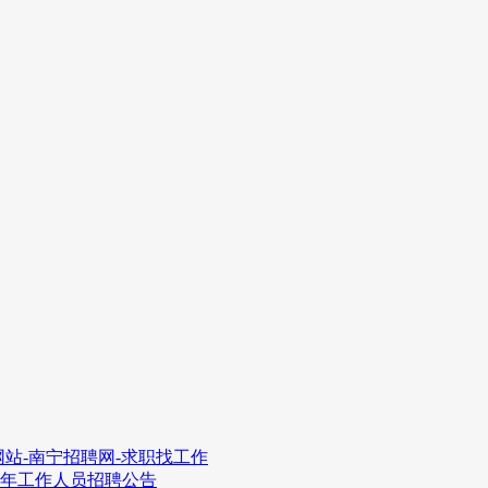
站-南宁招聘网-求职找工作
4年工作人员招聘公告