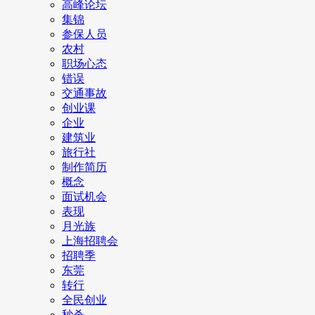
高峰论坛
集锦
参保人员
农村
职场心态
错误
交通事故
创业课
企业
建筑业
旅行社
制作简历
概念
面试机会
表现
月光族
上海招聘会
招聘季
东莞
转行
全民创业
秒杀