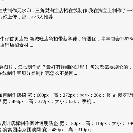
材在线制作无水印 - 三角梨淘宝店招在线制作 我在淘宝上制作
上传，那... >>3人推荐
首页店招 新城旺店急招带薪学徒，待遇优，半年包会136764972
铺店招素材 ...
图片，怎么制作的？最好有详细的过程！ 每次都需要刷心的，要
在线制作宝贝分类制作完怎么不是网...
如何制作店招 宽：600px；高：272px；大小：26k； 图文 俄罗
494px；高：372px；大小：62k； 手机...
ogo设计店标制作图片透明防盗 宽：180px；高：114px；大小
窝窝团南京团购网 宽：480px；高：319px;...