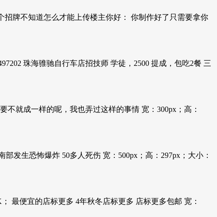
了一个招牌不知道怎么才能上传楼主你好： 你制作好了只需要拿你
02 珠海骓驰自行车店招技师 学徒，2500 提成，包吃2餐 三
不就成一样的呢，我也弄过这样的事情 宽：300px；高：
斯南部发生恐怖爆炸 50多人死伤 宽：500px；高：297px；大小：
：10K； 最便宜的店标更多 4年秋冬店标更多 店标更多包邮 宽：