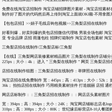
免费在线淘宝店招制作 淘宝店铺招牌图片素材 - 淘宝店招素
制作好了图片的代码然后再上传到淘宝上面就OKl额·不用拿图片你
【包包店招】>>娟子毛线店钩包视频>>三角梨店招在线制作
好看到爆，好卖到爆的美包店招微信代理咯 男装全场包邮 淘宝牛仔
亚 专业品牌 店招 雨蓬包柱 招牌灯箱制作 淘宝店包包素材 淘宝店
三角梨店招在线制作/三角梨店标/三角梨
【在线】三角梨网店装修素材精品图片 三角梨在线制作店铺分类
225px；大小：4k； 进入＂三角梨在线制作＂网页 三角梨店招
店招在线制作组图：三角梨店招在线制作：举牌照在线制作
淘宝店招在线免费制作 宽：445px；高：413px；大小：52k； 
36k； 拍拍店招在线制作 巧用精美素材挂件 打造靓丽 店招 通栏 宽：
网店店标制作：：三角梨店招在线制作：：网店店头素材图片
宽：394px；高：394px；大小：24K； 淘宝网店铺标志店名l
310px；高：308px；大小：80K； 世纪缘后标营店8-10人餐团购-