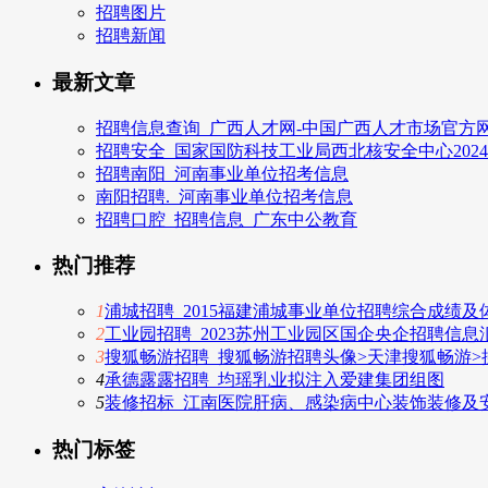
招聘图片
招聘新闻
最新文章
招聘信息查询_广西人才网-中国广西人才市场官方网
招聘安全_国家国防科技工业局西北核安全中心202
招聘南阳_河南事业单位招考信息
南阳招聘._河南事业单位招考信息
招聘口腔_招聘信息_广东中公教育
热门推荐
1
浦城招聘_2015福建浦城事业单位招聘综合成绩及
2
工业园招聘_2023苏州工业园区国企央企招聘信息汇
3
搜狐畅游招聘_搜狐畅游招聘头像>天津搜狐畅游>
4
承德露露招聘_均瑶乳业拟注入爱建集团组图
5
装修招标_江南医院肝病、感染病中心装饰装修及
热门标签