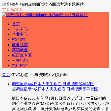
信普招聘--招聘应聘面试技巧面试方法专题网站
首页
标签页
首页
个人中心
企业中心
招聘信息
就业指南
高端就业
应届生专区
人在职场
热门招聘
首页
>
TAG标签 ： 与
失眠症
相关内容
调查显示4成日本人患失眠症 日媒提醒尽早就医
据日本livedoor新闻网1月18日报道，近日，世界级别的
制药企业默沙东(MSD)有限公司选取了7827名男女(20-79
岁之间)为对象，展开失眠症意识及现实状况的调查，结