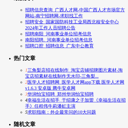
招聘信息查询_广西人才网-中国广西人才市场官方
网站-南宁招聘网-求职找工作
招聘安全_国家国防科技工业局西北核安全中心
2024年工作人员招聘公告
招聘南阳_河南事业单位招考信息
南阳招聘._河南事业单位招考信息
招聘口腔_招聘信息_广东中公教育
热门文章
1
三角梨店招在线制作_淘宝店铺招牌图片素材-淘
宝店招素材在线制作无水印-三角梨...
2
医学人才招聘网_医学人才网app下载 医学人才网
v1.6.3 安卓版 腾牛安卓网
3
华润怡宝招聘_郑州华润怡宝招聘
4
幸福生活在招手_于绍康之子加盟《幸福生活在招
手》任程伟牛莉潘虹主演
5
求职指南：外企最常问的10大问题
随机文章