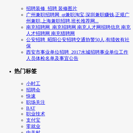
招聘装修_招聘 装修图片
广州兼职招聘网_qt兼职淘宝,深圳兼职赚钱,正规广
州兼职,上海兼职招聘,班长推荐网...
南充招聘网_南充招聘网 南充人才网招聘信息 南充
人才招聘网 南充猎聘网
公安招聘_昭阳公安招聘交通协警50人,有绩效有社
保
西安市事业单位招聘_2017水城招聘事业单位工作
人员体检名单及事宜公告
热门标签
小时工
招聘会
快速
职场关注
BAT
职业技术
支付宝
零就业
中关村