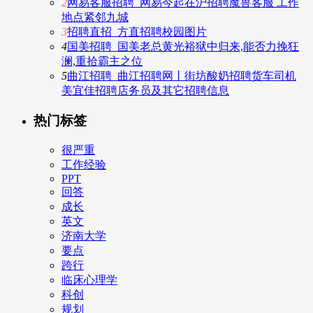
2
网易客服招聘_网易今起在沪招聘魔兽客服 工作
地点紧邻九城
3
招聘直招_方直招聘校园图片
4
国美招聘_国美老总黄光裕狱中归来,能否力挽狂
澜,重拾霸主之位
5
曲江招聘_曲江招聘网丨街坊酸奶招聘货车司机
美宜佳招聘店务员及其它招聘信息
热门标签
很严重
工作经验
PPT
回答
成长
英文
济南大学
要点
跨行
临床心理学
科创
规划