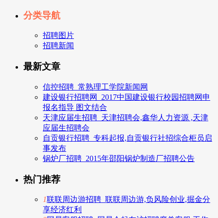
分类导航
招聘图片
招聘新闻
最新文章
信控招聘_常熟理工学院新闻网
建设银行招聘网_2017中国建设银行校园招聘网申
报名指导 图文结合
天津应届生招聘_天津招聘会,鑫华人力资源 ,天津
应届生招聘会
自贡银行招聘_专科起报,自贡银行社招综合柜员启
事发布
锅炉厂招聘_2015年邵阳锅炉制造厂招聘公告
热门推荐
1
联联周边游招聘_联联周边游,负风险创业,掘金分
享经济红利