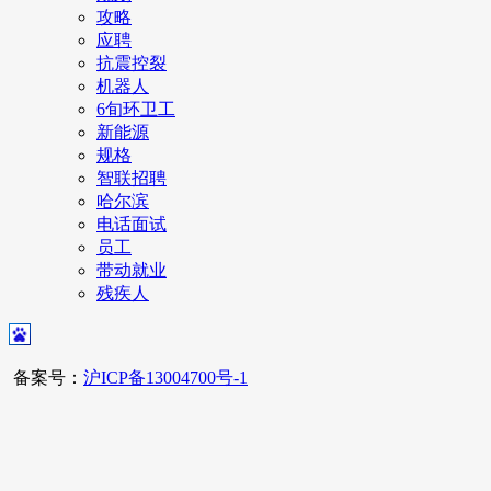
攻略
应聘
抗震控裂
机器人
6旬环卫工
新能源
规格
智联招聘
哈尔滨
电话面试
员工
带动就业
残疾人
备案号：
沪ICP备13004700号-1