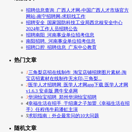
招聘信息查询_广西人才网-中国广西人才市场官方
网站-南宁招聘网-求职找工作
招聘安全_国家国防科技工业局西北核安全中心
2024年工作人员招聘公告
招聘南阳_河南事业单位招考信息
南阳招聘._河南事业单位招考信息
招聘口腔_招聘信息_广东中公教育
热门文章
1
三角梨店招在线制作_淘宝店铺招牌图片素材-淘
宝店招素材在线制作无水印-三角梨...
2
医学人才招聘网_医学人才网app下载 医学人才网
v1.6.3 安卓版 腾牛安卓网
3
华润怡宝招聘_郑州华润怡宝招聘
4
幸福生活在招手_于绍康之子加盟《幸福生活在招
手》任程伟牛莉潘虹主演
5
求职指南：外企最常问的10大问题
随机文章