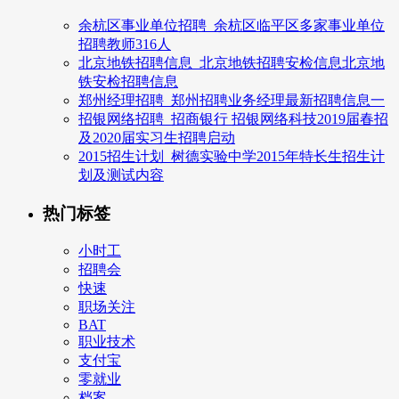
余杭区事业单位招聘_余杭区临平区多家事业单位
招聘教师316人
北京地铁招聘信息_北京地铁招聘安检信息北京地
铁安检招聘信息
郑州经理招聘_郑州招聘业务经理最新招聘信息一
招银网络招聘_招商银行 招银网络科技2019届春招
及2020届实习生招聘启动
2015招生计划_树德实验中学2015年特长生招生计
划及测试内容
热门标签
小时工
招聘会
快速
职场关注
BAT
职业技术
支付宝
零就业
档案