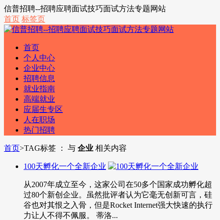
信普招聘--招聘应聘面试技巧面试方法专题网站
首页
标签页
首页
个人中心
企业中心
招聘信息
就业指南
高端就业
应届生专区
人在职场
热门招聘
首页
>
TAG标签 ： 与
企业
相关内容
100天孵化一个全新企业
从2007年成立至今，这家公司在50多个国家成功孵化超
过80个新创企业。虽然批评者认为它毫无创新可言，硅
谷也对其恨之入骨，但是Rocket Internet强大快速的执行
力让人不得不佩服。 蒂洛...