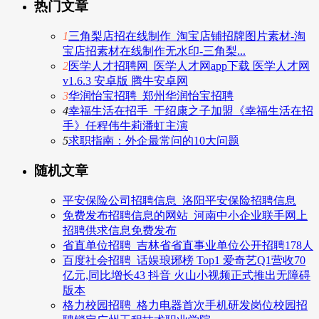
热门文章
1
三角梨店招在线制作_淘宝店铺招牌图片素材-淘
宝店招素材在线制作无水印-三角梨...
2
医学人才招聘网_医学人才网app下载 医学人才网
v1.6.3 安卓版 腾牛安卓网
3
华润怡宝招聘_郑州华润怡宝招聘
4
幸福生活在招手_于绍康之子加盟《幸福生活在招
手》任程伟牛莉潘虹主演
5
求职指南：外企最常问的10大问题
随机文章
平安保险公司招聘信息_洛阳平安保险招聘信息
免费发布招聘信息的网站_河南中小企业联手网上
招聘供求信息免费发布
省直单位招聘_吉林省省直事业单位公开招聘178人
百度社会招聘_话娱琅琊榜 Top1 爱奇艺Q1营收70
亿元,同比增长43 抖音 火山小视频正式推出无障碍
版本
格力校园招聘_格力电器首次手机研发岗位校园招