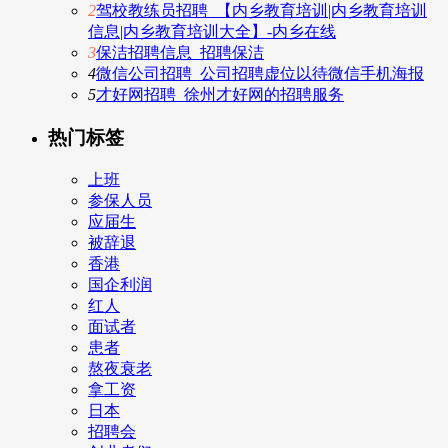
2
驾校教练员招聘_【内乡教育培训|内乡教育培训
信息|内乡教育培训大全】-内乡在线
3
保洁招聘信息_招聘保洁
4
微信公司招聘_公司招聘虚位以待微信手机海报
5
才好网招聘_徐州才好网的招聘服务
热门标签
上班
参保人员
应届生
被辞退
香港
国企利润
红人
面试者
患者
熬夜衰老
拿工资
日本
招聘会