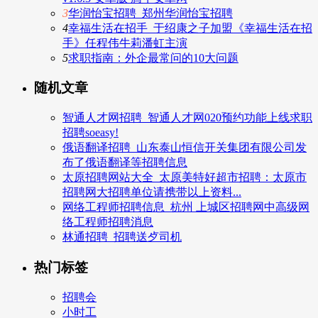
3
华润怡宝招聘_郑州华润怡宝招聘
4
幸福生活在招手_于绍康之子加盟《幸福生活在招
手》任程伟牛莉潘虹主演
5
求职指南：外企最常问的10大问题
随机文章
智通人才网招聘_智通人才网020预约功能上线求职
招聘soeasy!
俄语翻译招聘_山东泰山恒信开关集团有限公司发
布了俄语翻译等招聘信息
太原招聘网站大全_太原美特好超市招聘：太原市
招聘网大招聘单位请携带以上资料...
网络工程师招聘信息_杭州 上城区招聘网中高级网
络工程师招聘消息
林通招聘_招聘送歺司机
热门标签
招聘会
小时工