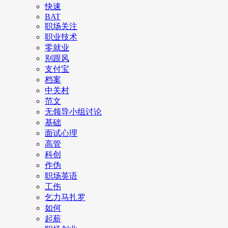
快速
BAT
职场关注
职业技术
零就业
别跟风
支付宝
档案
中关村
范文
无领导小组讨论
基础
面试心理
高管
科创
作伪
职场英语
工伤
乞力马扎罗
如何
起薪