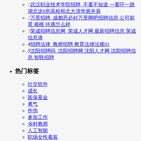
1
武汉职业技术学院招聘_不看不知道,一看吓一跳
湖北这6所高校和北大清华肩并肩
2
万景招聘_成都思必好万景网吧招聘信息 公司前
景 规模 待遇怎么样
3
荣成招聘信息网_荣成人才网 最新招聘信息 荣成
信息港
4
招聘法律_教师招聘 教育法律法规01
5
沈阳招聘吗_沈阳招聘网 沈阳人才网 沈阳招聘信
息 智联招聘
热门标签
社交软件
成长
医保基金
勇气
作伪
参加工作
乡村教师
人工智能
职场女性着装