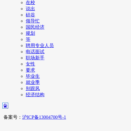
在校
说出
硅谷
领导忙
国民经济
规划
等
聘用专业人员
电话面试
职场新手
女性
要求
毕业生
就业季
别跟风
经济结构
备案号：
沪ICP备13004700号-1