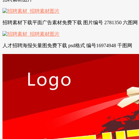
招聘素材下载平面广告素材免费下载 图片编号 2781350 六图网
人才招聘海报矢量图免费下载 psd格式 编号16974948 千图网