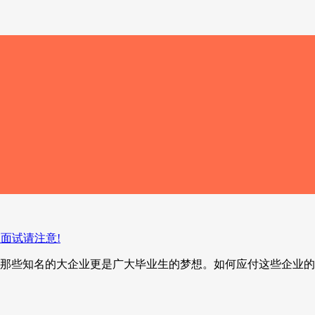
那些知名的大企业更是广大毕业生的梦想。如何应付这些企业的