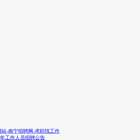
站-南宁招聘网-求职找工作
4年工作人员招聘公告