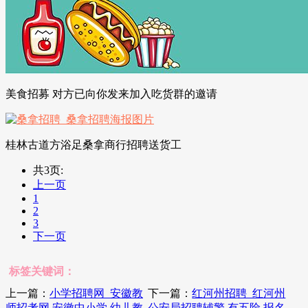
美食招募 对方已向你发来加入吃货群的邀请
桂林古道方浴足桑拿商行招聘送货工
共3页:
上一页
1
2
3
下一页
标签关键词：
上一篇：
小学招聘网_安徽教
下一篇：
红河州招聘_红河州
师招考网 安徽中小学 幼儿教
公安局招聘辅警,有五险,报名