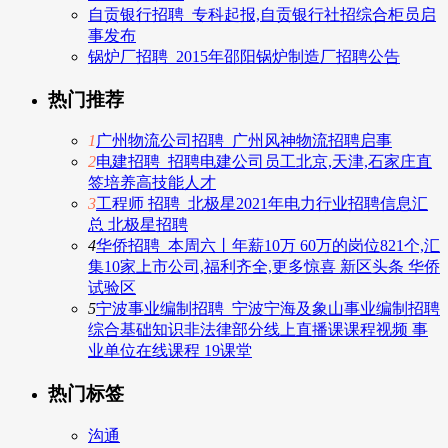
自贡银行招聘_专科起报,自贡银行社招综合柜员启
事发布
锅炉厂招聘_2015年邵阳锅炉制造厂招聘公告
热门推荐
1
广州物流公司招聘_广州风神物流招聘启事
2
电建招聘_招聘电建公司员工北京,天津,石家庄直
签培养高技能人才
3
工程师 招聘_北极星2021年电力行业招聘信息汇
总 北极星招聘
4
华侨招聘_本周六丨年薪10万 60万的岗位821个,汇
集10家上市公司,福利齐全,更多惊喜 新区头条 华侨
试验区
5
宁波事业编制招聘_宁波宁海及象山事业编制招聘
综合基础知识非法律部分线上直播课课程视频 事
业单位在线课程 19课堂
热门标签
沟通