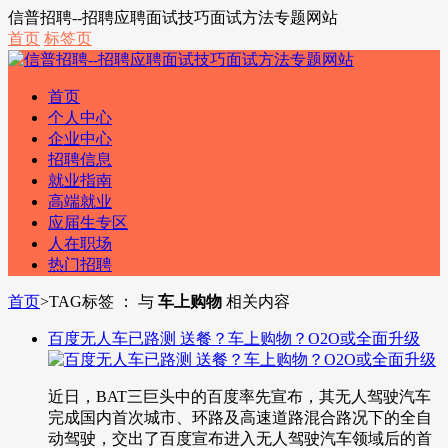
信普招聘--招聘应聘面试技巧面试方法专题网站
首页
标签页
首页
个人中心
企业中心
招聘信息
就业指南
高端就业
应届生专区
人在职场
热门招聘
首页
>
TAG标签 ： 与
车上购物
相关内容
百度无人车已路测 送餐？车上购物？O2O或全面升级
近日，BAT三巨头中的百度率先宣布，其无人驾驶汽车
完成国内首次城市、环路及高速道路混合路况下的全自
动驾驶，交出了百度宣布进入无人驾驶汽车领域后的首