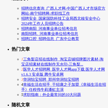
招聘信息查询_广西人才网-中国广西人才市场官方
网站-南宁招聘网-求职找工作
招聘安全_国家国防科技工业局西北核安全中心
2024年工作人员招聘公告
招聘南阳_河南事业单位招考信息
南阳招聘._河南事业单位招考信息
招聘口腔_招聘信息_广东中公教育
热门文章
1
三角梨店招在线制作_淘宝店铺招牌图片素材-淘
宝店招素材在线制作无水印-三角梨...
2
医学人才招聘网_医学人才网app下载 医学人才网
v1.6.3 安卓版 腾牛安卓网
3
华润怡宝招聘_郑州华润怡宝招聘
4
幸福生活在招手_于绍康之子加盟《幸福生活在招
手》任程伟牛莉潘虹主演
5
求职指南：外企最常问的10大问题
随机文章