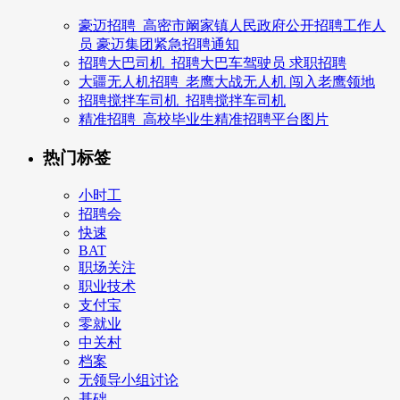
豪迈招聘_高密市阚家镇人民政府公开招聘工作人
员 豪迈集团紧急招聘通知
招聘大巴司机_招聘大巴车驾驶员 求职招聘
大疆无人机招聘_老鹰大战无人机 闯入老鹰领地
招聘搅拌车司机_招聘搅拌车司机
精准招聘_高校毕业生精准招聘平台图片
热门标签
小时工
招聘会
快速
BAT
职场关注
职业技术
支付宝
零就业
中关村
档案
无领导小组讨论
基础