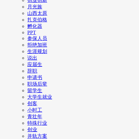
创业创新
月光族
山西太原
扎克伯格
孵化器
PPT
参保人员
拒绝加班
生涯规划
说出
应届生
辞职
申请书
职场后辈
留学生
大学生就业
创客
小时工
青壮年
特殊行业
创业
并轨方案