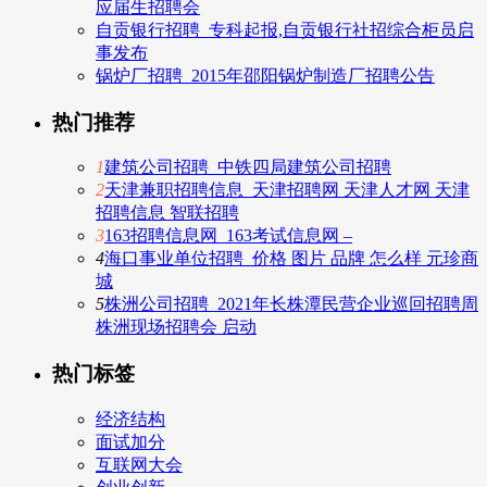
应届生招聘会
自贡银行招聘_专科起报,自贡银行社招综合柜员启
事发布
锅炉厂招聘_2015年邵阳锅炉制造厂招聘公告
热门推荐
1
建筑公司招聘_中铁四局建筑公司招聘
2
天津兼职招聘信息_天津招聘网 天津人才网 天津
招聘信息 智联招聘
3
163招聘信息网_163考试信息网 –
4
海口事业单位招聘_价格 图片 品牌 怎么样 元珍商
城
5
株洲公司招聘_2021年长株潭民营企业巡回招聘周
株洲现场招聘会 启动
热门标签
经济结构
面试加分
互联网大会