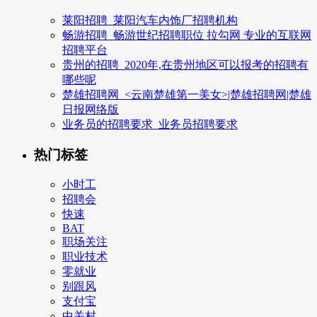
莱阳招聘_莱阳汽车内饰厂招聘机构
畅游招聘_畅游世纪招聘职位 拉勾网 专业的互联网
招聘平台
贵州的招聘_2020年,在贵州地区可以报考的招聘有
哪些呢
楚雄招聘网_<云南楚雄第一美女>|楚雄招聘网|楚雄
日报网络版
业务员的招聘要求_业务员招聘要求
热门标签
小时工
招聘会
快速
BAT
职场关注
职业技术
零就业
别跟风
支付宝
中关村