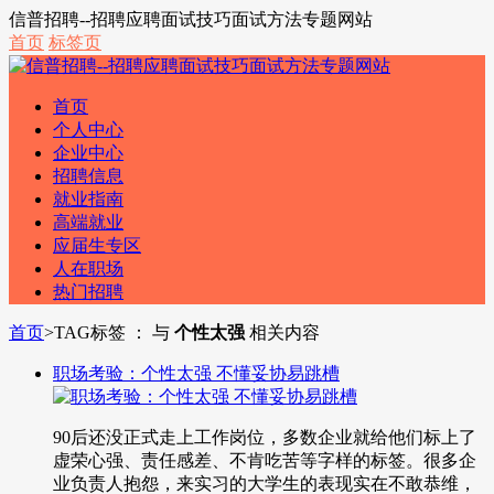
信普招聘--招聘应聘面试技巧面试方法专题网站
首页
标签页
首页
个人中心
企业中心
招聘信息
就业指南
高端就业
应届生专区
人在职场
热门招聘
首页
>
TAG标签 ： 与
个性太强
相关内容
职场考验：个性太强 不懂妥协易跳槽
90后还没正式走上工作岗位，多数企业就给他们标上了
虚荣心强、责任感差、不肯吃苦等字样的标签。很多企
业负责人抱怨，来实习的大学生的表现实在不敢恭维，