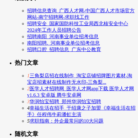
招聘信息查询_广西人才网-中国广西人才市场官方
网站-南宁招聘网-求职找工作
招聘安全_国家国防科技工业局西北核安全中心
2024年工作人员招聘公告
招聘南阳_河南事业单位招考信息
南阳招聘._河南事业单位招考信息
招聘口腔_招聘信息_广东中公教育
热门文章
1
三角梨店招在线制作_淘宝店铺招牌图片素材-淘
宝店招素材在线制作无水印-三角梨...
2
医学人才招聘网_医学人才网app下载 医学人才网
v1.6.3 安卓版 腾牛安卓网
3
华润怡宝招聘_郑州华润怡宝招聘
4
幸福生活在招手_于绍康之子加盟《幸福生活在招
手》任程伟牛莉潘虹主演
5
求职指南：外企最常问的10大问题
随机文章