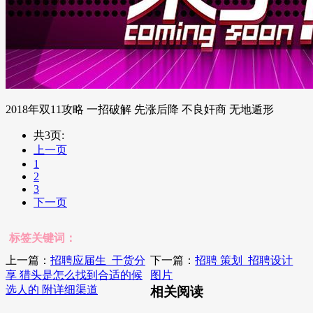
2018年双11攻略 一招破解 先涨后降 不良奸商 无地遁形
共3页:
上一页
1
2
3
下一页
标签关键词：
上一篇：
招聘应届生_干货分
下一篇：
招聘 策划_招聘设计
享 猎头是怎么找到合适的候
图片
选人的 附详细渠道
相关阅读