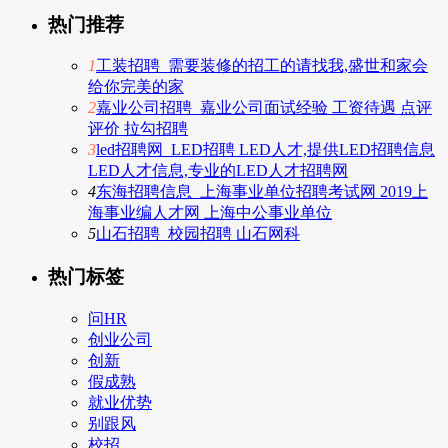
热门推荐
1
工装招聘_需要装修的招工的请找我,盛世和家会
给你完美的家
2
嘉业公司招聘_嘉业公司面试经验 工资待遇 点评
评价 拉勾招聘
3
led招聘网_LED招聘 LED人才,提供LED招聘信息
LED人才信息,专业的LED人才招聘网
4
东海招聘信息_上海事业单位招聘考试网 2019上
海事业编人才网 上海中公事业单位
5
山石招聘_校园招聘 山石网科
热门标签
问HR
创业公司
创新
假成熟
就业优势
别跟风
校招