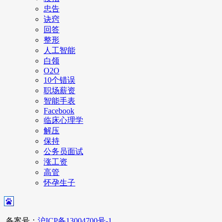
忠告
诀窍
回答
整形
人工智能
白领
O2O
10个错误
职场薪资
智能手表
Facebook
临床心理学
解压
保持
公务员面试
涨工资
高管
怀孕生子
备案号：
沪ICP备13004700号-1