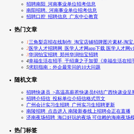
招聘南阳_河南事业单位招考信息
南阳招聘._河南事业单位招考信息
招聘口腔_招聘信息_广东中公教育
热门文章
1
三角梨店招在线制作_淘宝店铺招牌图片素材-淘宝店
2
医学人才招聘网_医学人才网app下载 医学人才网v1.
3
华润怡宝招聘_郑州华润怡宝招聘
4
幸福生活在招手_于绍康之子加盟《幸福生活在招
5
求职指南：外企最常问的10大问题
随机文章
招聘快递员_>高温高薪惹快递员纠结广西快递业呈
招聘介绍信_投标单位介绍信格式范文
广州会计实习生招聘_广州实习生招聘更新
南陵招聘_点击进入 南陵新春线上招聘会正在直播
济南夜场招聘_海口好玩的夜场 可信赖的海南夜场
热门标签