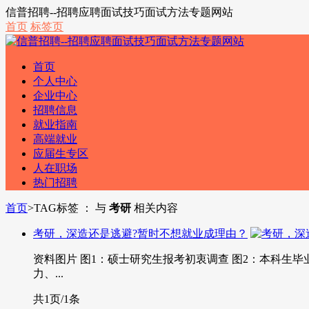
信普招聘--招聘应聘面试技巧面试方法专题网站
首页
标签页
首页
个人中心
企业中心
招聘信息
就业指南
高端就业
应届生专区
人在职场
热门招聘
首页
>
TAG标签 ： 与
考研
相关内容
考研，深造还是逃避?暂时不想就业成理由？
资料图片 图1：硕士研究生报考初衷调查 图2：本科生
力、...
共1页/1条