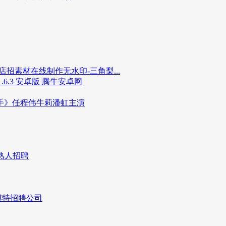
招素材在线制作无水印-三角梨...
6.3 安卓版 腾牛安卓网
手》任程伟牛莉潘虹主演
熟人招聘
模特招聘公司