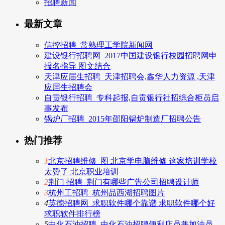
招聘新闻
最新文章
信控招聘_常熟理工学院新闻网
建设银行招聘网_2017中国建设银行校园招聘网申
报名指导 图文结合
天津应届生招聘_天津招聘会,鑫华人力资源 ,天津
应届生招聘会
自贡银行招聘_专科起报,自贡银行社招综合柜员启
事发布
锅炉厂招聘_2015年邵阳锅炉制造厂招聘公告
热门推荐
1
北京招聘维修_图 北京学电脑维修 这家培训学校
太赞了 北京职业培训
2
荆门 招聘_荆门有哪些广告公司招聘设计师
3
杭州工招聘_杭州品西湖招聘图片
4
英德招聘网_求职软件哪个靠谱 求职软件哪个好
求职软件排行榜
5
中化石油招聘_中化石油招聘便利店员兼加油员