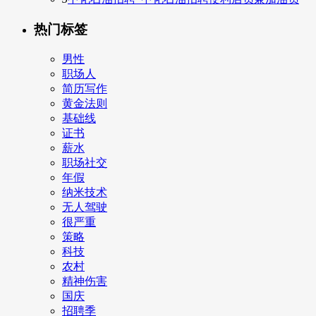
热门标签
男性
职场人
简历写作
黄金法则
基础线
证书
薪水
职场社交
年假
纳米技术
无人驾驶
很严重
策略
科技
农村
精神伤害
国庆
招聘季