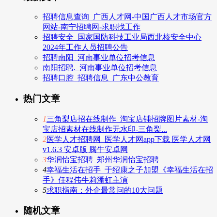
招聘信息查询_广西人才网-中国广西人才市场官方
网站-南宁招聘网-求职找工作
招聘安全_国家国防科技工业局西北核安全中心
2024年工作人员招聘公告
招聘南阳_河南事业单位招考信息
南阳招聘._河南事业单位招考信息
招聘口腔_招聘信息_广东中公教育
热门文章
1
三角梨店招在线制作_淘宝店铺招牌图片素材-淘
宝店招素材在线制作无水印-三角梨...
2
医学人才招聘网_医学人才网app下载 医学人才网
v1.6.3 安卓版 腾牛安卓网
3
华润怡宝招聘_郑州华润怡宝招聘
4
幸福生活在招手_于绍康之子加盟《幸福生活在招
手》任程伟牛莉潘虹主演
5
求职指南：外企最常问的10大问题
随机文章