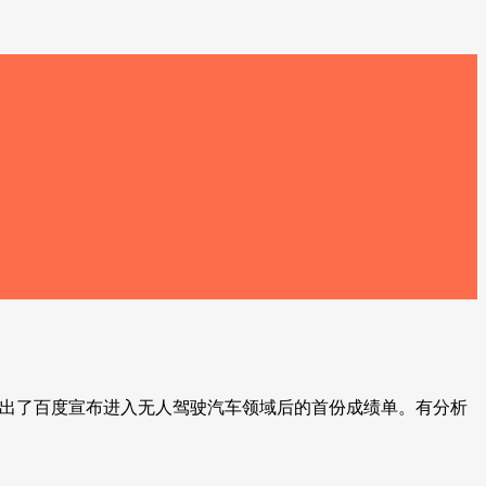
交出了百度宣布进入无人驾驶汽车领域后的首份成绩单。有分析