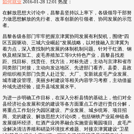
如何就业
2016-01-28 12:01
热度：
在解放思想大讨论中，昌黎县坚持以上率下，各级领导干部努
力做思想解放的先行者、改革创新的引领者、协同发展的示范
者。
昌黎各级各部门牢牢把握京津冀协同发展有利契机，围绕“四
区五园驱动、三城六业崛起”发展战略，以对接融入京津冀为
着力点，深入查找制约发展的体制机制问题。针对干红酒、钢
铁及精深加工、皮毛养殖加工等9大特色产业，昌黎县找差
距、找目标、找责任、找方法，对标先进，主动与京津和省市
同类部门对接，主动向发达地区、先进部门看齐。县委、县政
府组织相关部门负责人赴迁安、大厂、安新就皮毛产业发展、
城市建设管理、美丽乡村建设等相关内容学习考察，主动借鉴
外域先进经验，提升县域发展水平。
为进一步明确工作目标，在深入分析县情的基础上，他们对全
县经济社会发展和党的建设等各方面重点工作进行责任分解，
将重点工作划分为园区建设、产业发展、城乡统筹、项目招
商、党的建设、解放思想大讨论6类，包括钢铁产业延伸链条
发展循环经济、红酒产业跨界融合实施壹亩葡园项目、皮毛产
业解决清洁养殖和硝染环境技术难题、对接京津冀建设“卫星