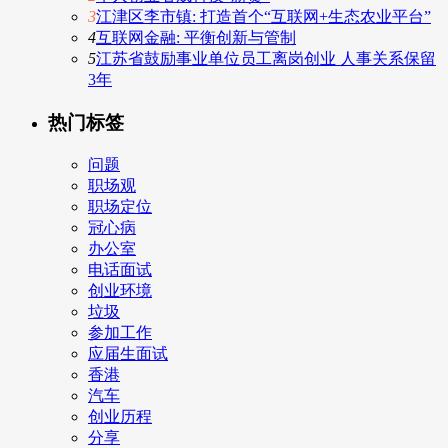
3
江津区李市镇: 打造首个“互联网+生态农业平台”
4
互联网金融: 平衡创新与管制
5
江苏省鼓励事业单位员工离岗创业 人事关系保留
3年
热门标签
问题
职场观
职场定位
冠心病
办公室
电话面试
创业环境
垃圾
参加工作
应届生面试
香港
汽车
创业历程
分享