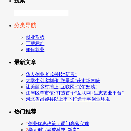
搜索
分类导航
就业形势
工薪标准
如何就业
最新文章
华人创业者成科技“新贵”
大学生创客制作“微景观”获市场青睐
让美丽乡村插上“互联网+”的“翅膀”
江津区李市镇: 打造首个“互联网+生态农业平台”
河北省昌黎县以上率下打造干事创业环境
热门推荐
1
创业优惠政策：调门高落实难
2
华人创业者成科技“新贵”