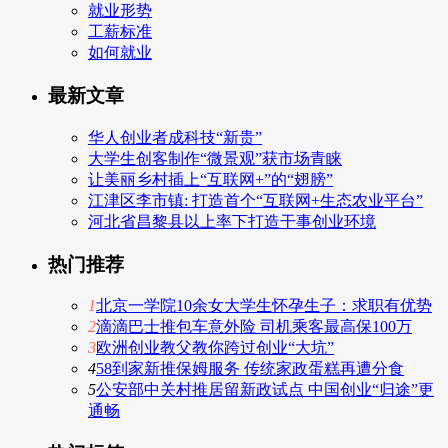
就业形势
工薪标准
如何就业
最新文章
华人创业者成科技“新贵”
大学生创客制作“微景观”获市场青睐
让美丽乡村插上“互联网+”的“翅膀”
江津区李市镇: 打造首个“互联网+生态农业平台”
河北省昌黎县以上率下打造干事创业环境
热门推荐
1
北京一学院10余女大学生怀孕生子：求职有优势
2
滴滴巴士推包车意外险 司机乘客最高保100万
3
欧洲创业教父教你跨过创业“大坑”
4
58到家新推保姆服务 传统家政蛋糕再遭分食
5
公安部中关村推居留新政试点 中国创业“归途”更
通畅