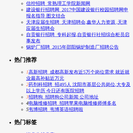
信控招聘_常熟理工学院新闻网
建设银行招聘网_2017中国建设银行校园招聘网申
报名指导 图文结合
天津应届生招聘_天津招聘会,鑫华人力资源 ,天津
应届生招聘会
自贡银行招聘_专科起报,自贡银行社招综合柜员启
事发布
锅炉厂招聘_2015年邵阳锅炉制造厂招聘公告
热门推荐
1
高新招聘_成都高新发布近5万个岗位需求 就近就
业最高补贴近万元
2
药剂科招聘_招495人 沈阳市基层公共岗位,大专及
以上学历 今日还有医院招聘
3
招聘狗_招聘狗公司新闻 公司地址
4
电脑维修招聘_招聘苹果电脑维修师傅多名
5
韦博招聘_韦博英语招聘啦
热门标签