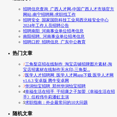
招聘信息查询_广西人才网-中国广西人才市场官方
网站-南宁招聘网-求职找工作
招聘安全_国家国防科技工业局西北核安全中心
2024年工作人员招聘公告
招聘南阳_河南事业单位招考信息
南阳招聘._河南事业单位招考信息
招聘口腔_招聘信息_广东中公教育
热门文章
1
三角梨店招在线制作_淘宝店铺招牌图片素材-淘
宝店招素材在线制作无水印-三角梨...
2
医学人才招聘网_医学人才网app下载 医学人才网
v1.6.3 安卓版 腾牛安卓网
3
华润怡宝招聘_郑州华润怡宝招聘
4
幸福生活在招手_于绍康之子加盟《幸福生活在招
手》任程伟牛莉潘虹主演
5
求职指南：外企最常问的10大问题
随机文章