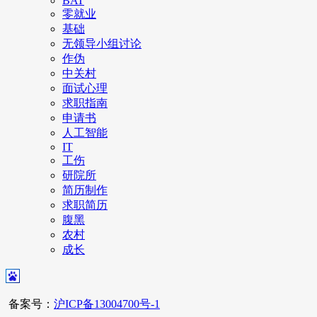
BAT
零就业
基础
无领导小组讨论
作伪
中关村
面试心理
求职指南
申请书
人工智能
IT
工伤
研院所
简历制作
求职简历
腹黑
农村
成长
备案号：
沪ICP备13004700号-1