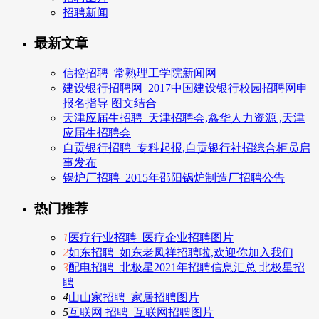
招聘新闻
最新文章
信控招聘_常熟理工学院新闻网
建设银行招聘网_2017中国建设银行校园招聘网申
报名指导 图文结合
天津应届生招聘_天津招聘会,鑫华人力资源 ,天津
应届生招聘会
自贡银行招聘_专科起报,自贡银行社招综合柜员启
事发布
锅炉厂招聘_2015年邵阳锅炉制造厂招聘公告
热门推荐
1
医疗行业招聘_医疗企业招聘图片
2
如东招聘_如东老凤祥招聘啦,欢迎你加入我们
3
配电招聘_北极星2021年招聘信息汇总 北极星招
聘
4
山山家招聘_家居招聘图片
5
互联网 招聘_互联网招聘图片