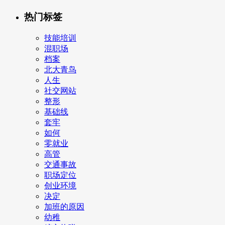
热门标签
技能培训
混职场
档案
北大青鸟
人生
社交网站
整形
基础线
套牢
如何
零就业
高管
交通事故
职场定位
创业环境
决定
加班的原因
幼稚