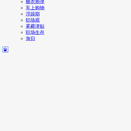
糖衣炮弹
车上购物
浮躁期
职场观
雾霾津贴
职场生存
海归