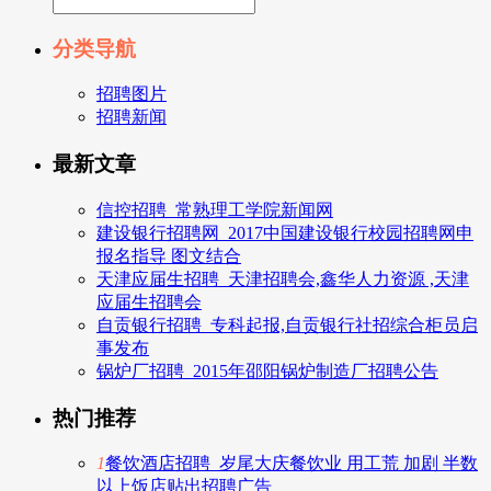
分类导航
招聘图片
招聘新闻
最新文章
信控招聘_常熟理工学院新闻网
建设银行招聘网_2017中国建设银行校园招聘网申
报名指导 图文结合
天津应届生招聘_天津招聘会,鑫华人力资源 ,天津
应届生招聘会
自贡银行招聘_专科起报,自贡银行社招综合柜员启
事发布
锅炉厂招聘_2015年邵阳锅炉制造厂招聘公告
热门推荐
1
餐饮酒店招聘_岁尾大庆餐饮业 用工荒 加剧 半数
以上饭店贴出招聘广告