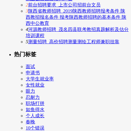
2
前台招聘要求_上市公司招前台文员
3
陕西省教师招聘_2019陕西教师招聘报考条件 陕
西教招报名条件 报考陕西教师招聘的基本条件 陕
西中公教育
4
河源教师招聘_茂名四县联考教招真题解析及估分
培训课程
5
测量招聘_高价招聘测量测绘工程师兼职挂靠
热门标签
面试
申请书
大学生就业率
女性就业
眼力
忍耐力
职场打拼
如鱼得水
个人成长
春晚
10个错误