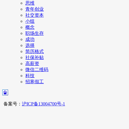
思维
青年创业
社交资本
小组
概念
职场生存
成功
选择
简历格式
社保补贴
高薪资
微信二维码
科技
招寒假工
备案号：
沪ICP备13004700号-1