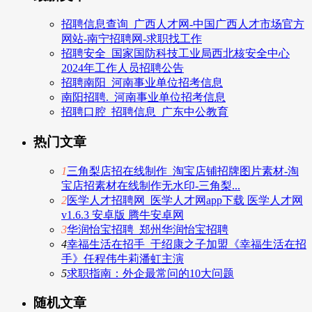
招聘信息查询_广西人才网-中国广西人才市场官方
网站-南宁招聘网-求职找工作
招聘安全_国家国防科技工业局西北核安全中心
2024年工作人员招聘公告
招聘南阳_河南事业单位招考信息
南阳招聘._河南事业单位招考信息
招聘口腔_招聘信息_广东中公教育
热门文章
1
三角梨店招在线制作_淘宝店铺招牌图片素材-淘
宝店招素材在线制作无水印-三角梨...
2
医学人才招聘网_医学人才网app下载 医学人才网
v1.6.3 安卓版 腾牛安卓网
3
华润怡宝招聘_郑州华润怡宝招聘
4
幸福生活在招手_于绍康之子加盟《幸福生活在招
手》任程伟牛莉潘虹主演
5
求职指南：外企最常问的10大问题
随机文章