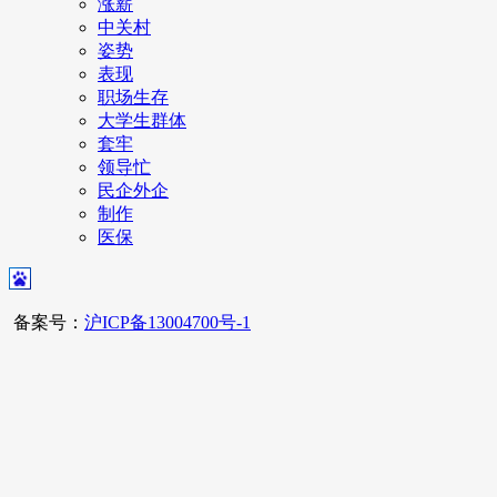
涨薪
中关村
姿势
表现
职场生存
大学生群体
套牢
领导忙
民企外企
制作
医保
备案号：
沪ICP备13004700号-1