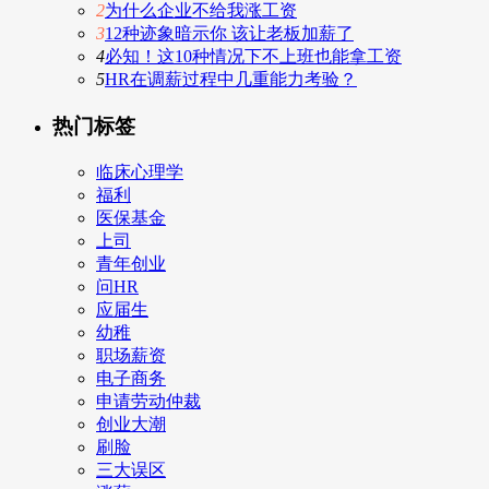
2
为什么企业不给我涨工资
3
12种迹象暗示你 该让老板加薪了
4
必知！这10种情况下不上班也能拿工资
5
HR在调薪过程中几重能力考验？
热门标签
临床心理学
福利
医保基金
上司
青年创业
问HR
应届生
幼稚
职场薪资
电子商务
申请劳动仲裁
创业大潮
刷脸
三大误区