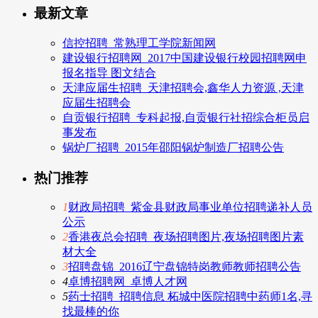
最新文章
信控招聘_常熟理工学院新闻网
建设银行招聘网_2017中国建设银行校园招聘网申
报名指导 图文结合
天津应届生招聘_天津招聘会,鑫华人力资源 ,天津
应届生招聘会
自贡银行招聘_专科起报,自贡银行社招综合柜员启
事发布
锅炉厂招聘_2015年邵阳锅炉制造厂招聘公告
热门推荐
1
财政局招聘_紫金县财政局事业单位招聘递补人员
公示
2
香港夜总会招聘_夜场招聘图片,夜场招聘图片素
材大全
3
招聘盘锦_2016辽宁盘锦特岗教师教师招聘公告
4
卓博招聘网_卓博人才网
5
药士招聘_招聘信息 柘城中医院招聘中药师1名,寻
找最棒的你