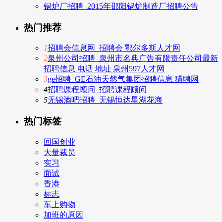
锅炉厂招聘_2015年邵阳锅炉制造厂招聘公告
热门推荐
1
招聘会信息网_招聘会 鄂尔多斯人才网
2
泉州公司招聘_泉州市名典广告有限责任公司最新
招聘信息 电话 地址 泉州597人才网
3
ge招聘_GE石油天然气集团招聘信息 猎聘网
4
招聘课程顾问_招聘课程顾问
5
无锡酒吧招聘_无锡恒达星湖花海
热门标签
回国创业
大量裁员
实习
面试
香港
标志
车上购物
加班的原因