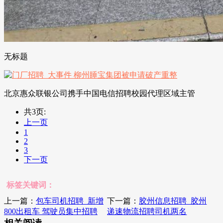
无标题
北京惠众联银公司携手中国电信招聘校园代理区域主管
共3页:
上一页
1
2
3
下一页
标签关键词：
上一篇：
包车司机招聘_新增
下一篇：
胶州信息招聘_胶州
800出租车 驾驶员集中招聘
递速物流招聘司机两名