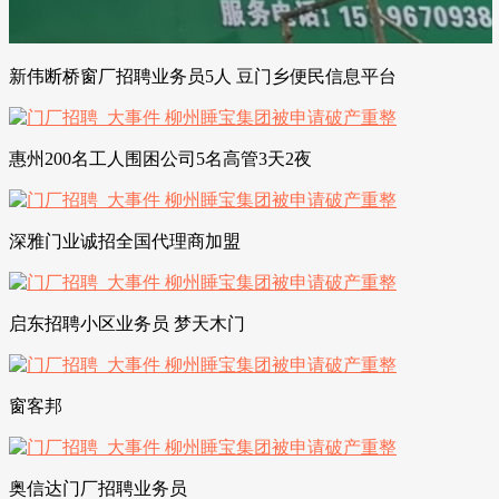
新伟断桥窗厂招聘业务员5人 豆门乡便民信息平台
惠州200名工人围困公司5名高管3天2夜
深雅门业诚招全国代理商加盟
启东招聘小区业务员 梦天木门
窗客邦
奥信达门厂招聘业务员