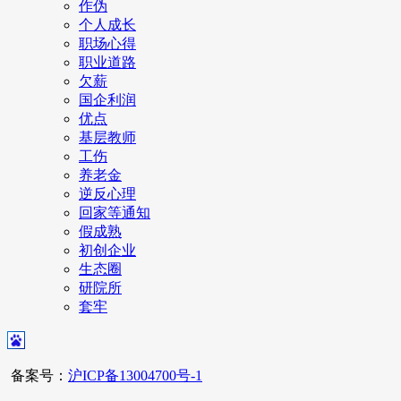
作伪
个人成长
职场心得
职业道路
欠薪
国企利润
优点
基层教师
工伤
养老金
逆反心理
回家等通知
假成熟
初创企业
生态圈
研院所
套牢
备案号：
沪ICP备13004700号-1