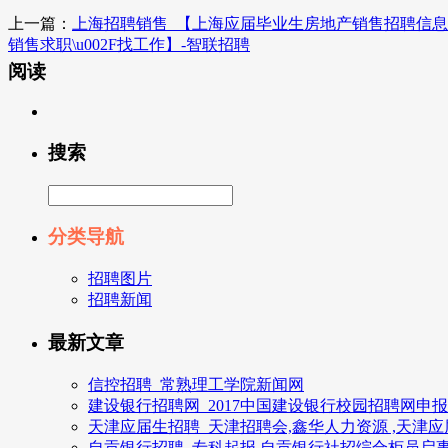
上一篇：
上海招聘销售_【上海应届毕业生房地产销售招聘信息
销售求职\u002F找工作】-智联招聘
阅读
搜索
分类导航
招聘图片
招聘新闻
最新文章
信控招聘_常熟理工学院新闻网
建设银行招聘网_2017中国建设银行校园招聘网申
天津应届生招聘_天津招聘会,鑫华人力资源 ,天津
自贡银行招聘_专科起报,自贡银行社招综合柜员启