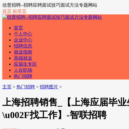
信普招聘--招聘应聘面试技巧面试方法专题网站
首页
标签页
首页
个人中心
企业中心
招聘信息
就业指南
高端就业
应届生专区
人在职场
热门招聘
主页
>
热门招聘
>
招聘图片
>
上海招聘销售_【上海应届毕业
\u002F找工作】-智联招聘