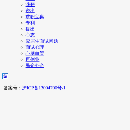
涨薪
说出
求职宝典
专利
提出
心态
应届生面试问题
面试心理
心脑血管
再创业
民企外企
备案号：
沪ICP备13004700号-1