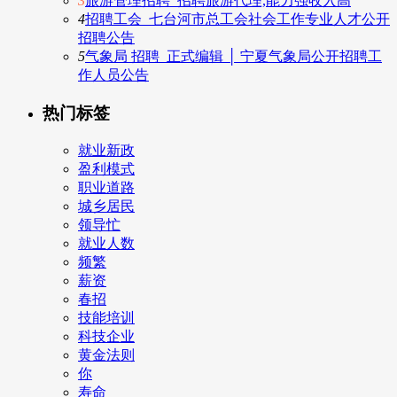
3
旅游管理招聘_招聘旅游代理,能力强收入高
4
招聘工会_七台河市总工会社会工作专业人才公开
招聘公告
5
气象局 招聘_正式编辑 │ 宁夏气象局公开招聘工
作人员公告
热门标签
就业新政
盈利模式
职业道路
城乡居民
领导忙
就业人数
频繁
薪资
春招
技能培训
科技企业
黄金法则
你
寿命