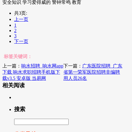
安全知识 学习爱得威的 警钟常鸣 教育
共3页:
上一页
1
2
3
下一页
标签关键词：
上一篇：
响水招聘_响水网app
下一篇：
广东医院招聘_广东
下载 响水求职招聘手机版下
省第一荣军医院招聘非编聘
载v3.5 安卓版 当易网
用人员26名
相关阅读
搜索