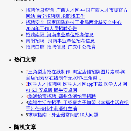
招聘信息查询_广西人才网-中国广西人才市场官方
网站-南宁招聘网-求职找工作
招聘安全_国家国防科技工业局西北核安全中心
2024年工作人员招聘公告
招聘南阳_河南事业单位招考信息
南阳招聘._河南事业单位招考信息
招聘口腔_招聘信息_广东中公教育
热门文章
1
三角梨店招在线制作_淘宝店铺招牌图片素材-淘
宝店招素材在线制作无水印-三角梨...
2
医学人才招聘网_医学人才网app下载 医学人才网
v1.6.3 安卓版 腾牛安卓网
3
华润怡宝招聘_郑州华润怡宝招聘
4
幸福生活在招手_于绍康之子加盟《幸福生活在招
手》任程伟牛莉潘虹主演
5
求职指南：外企最常问的10大问题
随机文章