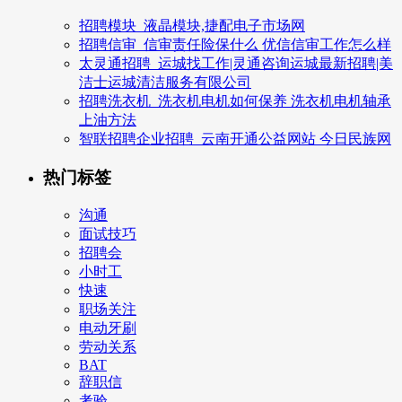
招聘模块_液晶模块,捷配电子市场网
招聘信审_信审责任险保什么 优信信审工作怎么样
太灵通招聘_运城找工作|灵通咨询运城最新招聘|美
洁士运城清洁服务有限公司
招聘洗衣机_洗衣机电机如何保养 洗衣机电机轴承
上油方法
智联招聘企业招聘_云南开通公益网站 今日民族网
热门标签
沟通
面试技巧
招聘会
小时工
快速
职场关注
电动牙刷
劳动关系
BAT
辞职信
考验