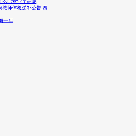
什么比营业员高呢
聘教师体检递补公告 四
悔一年