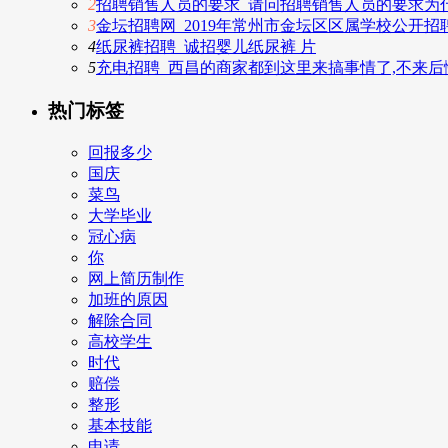
2
招聘销售人员的要求_请问招聘销售人员的要求为
3
金坛招聘网_2019年常州市金坛区区属学校公开招
4
纸尿裤招聘_诚招婴儿纸尿裤 片
5
充电招聘_西昌的商家都到这里来搞事情了,不来后
热门标签
回报多少
国庆
菜鸟
大学毕业
冠心病
你
网上简历制作
加班的原因
解除合同
高校学生
时代
赔偿
整形
基本技能
申请