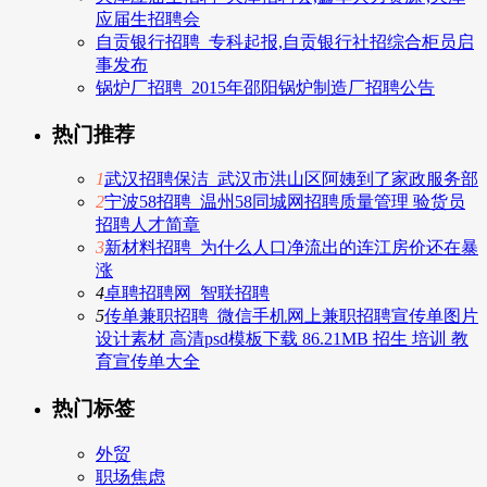
应届生招聘会
自贡银行招聘_专科起报,自贡银行社招综合柜员启
事发布
锅炉厂招聘_2015年邵阳锅炉制造厂招聘公告
热门推荐
1
武汉招聘保洁_武汉市洪山区阿姨到了家政服务部
2
宁波58招聘_温州58同城网招聘质量管理 验货员
招聘人才简章
3
新材料招聘_为什么人口净流出的连江房价还在暴
涨
4
卓聘招聘网_智联招聘
5
传单兼职招聘_微信手机网上兼职招聘宣传单图片
设计素材 高清psd模板下载 86.21MB 招生 培训 教
育宣传单大全
热门标签
外贸
职场焦虑