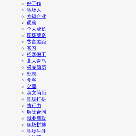
好工作
职场人
乡镇企业
调薪
个人成长
职场薪资
贫富差距
实习
招寒假工
北大青鸟
极品简历
标志
食客
欠薪
英文简历
职场打拼
执行力
解除合同
就业新政
职场拼搏
职场生涯