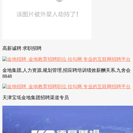
高薪诚聘 求职招聘
金地集团,人力资源,规划管理,招应聘培训绩效薪酬关系,九舍会
8848
天津宝坻金地集团招聘渠道专员