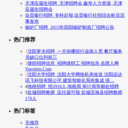
天津应届生招聘_天津招聘会,鑫华人力资源 ,天津
应届生招聘会
自贡银行招聘_专科起报,自贡银行社招综合柜员启
事发布
锅炉厂招聘_2015年邵阳锅炉制造厂招聘公告
热门推荐
1
沈阳更夫招聘_一月份哪些行业闹人荒 餐厅服务
员缺口位列前三
2
缝纫招聘信息_招聘缝纫工 招聘信息 岳西人网
Yuexiren.Com
3
沈阳大学招聘_沈阳大学网络机房改造 沈阳远达
讯飞科技有限公司 建筑智能化系统集成 强 ...
4
地税招聘_招2918人,地税局 审计局等都在招聘
5
盐城招聘教师_应往届可报 盐城滨海县招聘教师
170人
热门标签
无领导