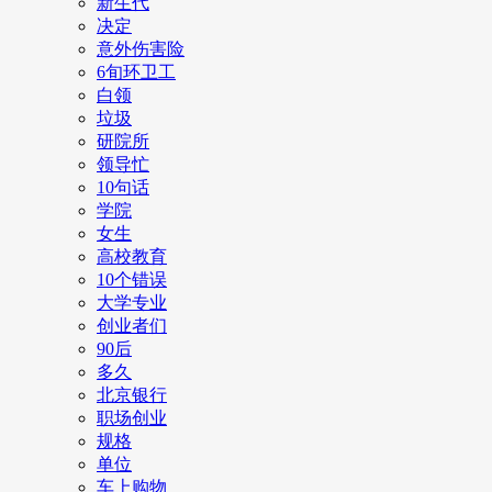
新生代
决定
意外伤害险
6旬环卫工
白领
垃圾
研院所
领导忙
10句话
学院
女生
高校教育
10个错误
大学专业
创业者们
90后
多久
北京银行
职场创业
规格
单位
车上购物