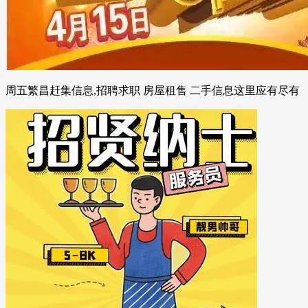
周五繁昌赶集信息,招聘求职 房屋租售 二手信息这里应有尽有