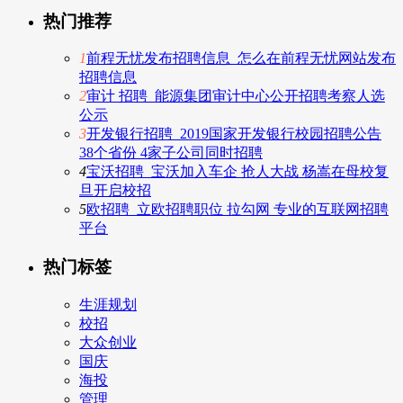
热门推荐
1
前程无忧发布招聘信息_怎么在前程无忧网站发布
招聘信息
2
审计 招聘_能源集团审计中心公开招聘考察人选
公示
3
开发银行招聘_2019国家开发银行校园招聘公告
38个省份 4家子公司同时招聘
4
宝沃招聘_宝沃加入车企 抢人大战 杨嵩在母校复
旦开启校招
5
欧招聘_立欧招聘职位 拉勾网 专业的互联网招聘
平台
热门标签
生涯规划
校招
大众创业
国庆
海投
管理