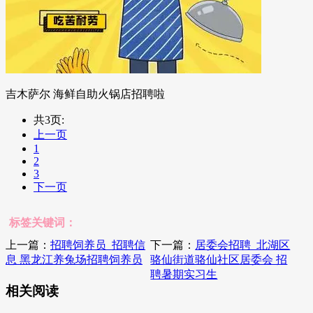
吉木萨尔 海鲜自助火锅店招聘啦
共3页:
上一页
1
2
3
下一页
标签关键词：
上一篇：
招聘饲养员_招聘信
下一篇：
居委会招聘_北湖区
息 黑龙江养兔场招聘饲养员
骆仙街道骆仙社区居委会 招
聘暑期实习生
相关阅读