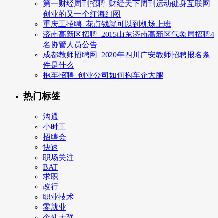
第一财经周刊招聘_财经天下周刊运动健身互联网
创业的又一个红海组图
重庆工招聘_花点钱就可以到机场上班
济南高新区招聘_2015山东济南高新区气象局招聘4
名协管人员公告
成都教师招聘网_2020年四川广安教师招聘报名条
件是什么
抱车招聘_创业公司如何抱车企大腿
热门标签
沟通
小时工
招聘会
快速
职场关注
BAT
求职
改行
职业技术
零就业
个性太强