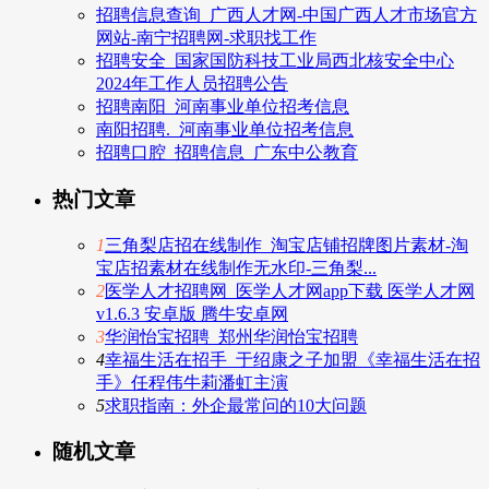
招聘信息查询_广西人才网-中国广西人才市场官方
网站-南宁招聘网-求职找工作
招聘安全_国家国防科技工业局西北核安全中心
2024年工作人员招聘公告
招聘南阳_河南事业单位招考信息
南阳招聘._河南事业单位招考信息
招聘口腔_招聘信息_广东中公教育
热门文章
1
三角梨店招在线制作_淘宝店铺招牌图片素材-淘
宝店招素材在线制作无水印-三角梨...
2
医学人才招聘网_医学人才网app下载 医学人才网
v1.6.3 安卓版 腾牛安卓网
3
华润怡宝招聘_郑州华润怡宝招聘
4
幸福生活在招手_于绍康之子加盟《幸福生活在招
手》任程伟牛莉潘虹主演
5
求职指南：外企最常问的10大问题
随机文章