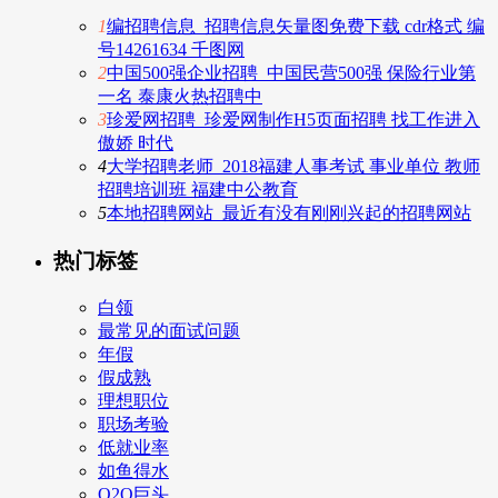
1
编招聘信息_招聘信息矢量图免费下载 cdr格式 编
号14261634 千图网
2
中国500强企业招聘_中国民营500强 保险行业第
一名 泰康火热招聘中
3
珍爱网招聘_珍爱网制作H5页面招聘 找工作进入
傲娇 时代
4
大学招聘老师_2018福建人事考试 事业单位 教师
招聘培训班 福建中公教育
5
本地招聘网站_最近有没有刚刚兴起的招聘网站
热门标签
白领
最常见的面试问题
年假
假成熟
理想职位
职场考验
低就业率
如鱼得水
O2O巨头