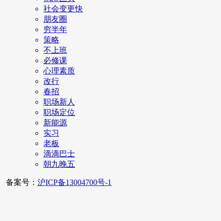
社会变更快
朋友圈
穷半年
策略
不上班
必修课
心理素质
改行
春招
职场新人
职场定位
新能源
实习
老板
滴滴巴士
朝九晚五
备案号：
沪ICP备13004700号-1