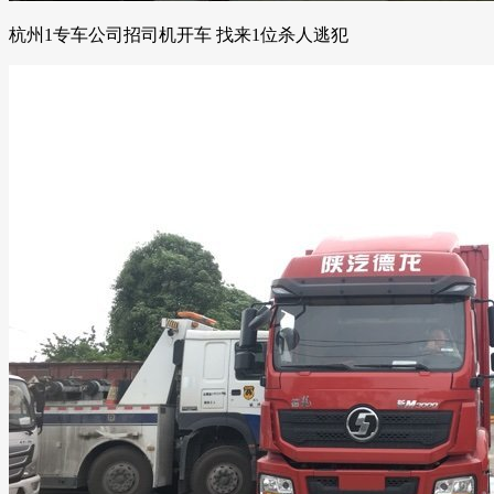
杭州1专车公司招司机开车 找来1位杀人逃犯