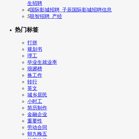
生招聘
4
国际影城招聘_子辰国际影城招聘信息
5
联智招聘_产经
热门标签
打拼
规划书
理工
毕业生就业率
琅琊榜
换工作
转行
英文
城乡居民
小时工
简历制作
金融企业
重要性
劳动合同
朝九晚五