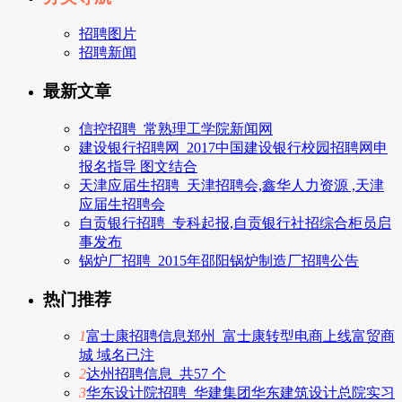
招聘图片
招聘新闻
最新文章
信控招聘_常熟理工学院新闻网
建设银行招聘网_2017中国建设银行校园招聘网申
报名指导 图文结合
天津应届生招聘_天津招聘会,鑫华人力资源 ,天津
应届生招聘会
自贡银行招聘_专科起报,自贡银行社招综合柜员启
事发布
锅炉厂招聘_2015年邵阳锅炉制造厂招聘公告
热门推荐
1
富士康招聘信息郑州_富士康转型电商上线富贸商
城 域名已注
2
达州招聘信息_共57 个
3
华东设计院招聘_华建集团华东建筑设计总院实习