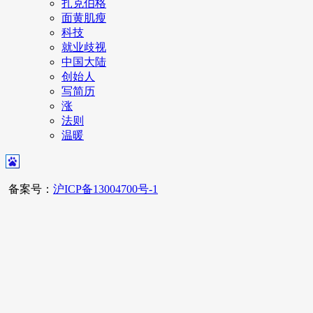
扎克伯格
面黄肌瘦
科技
就业歧视
中国大陆
创始人
写简历
涨
法则
温暖
备案号：
沪ICP备13004700号-1