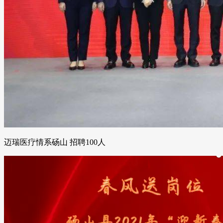
迈瑞医疗情系砀山 招聘100人